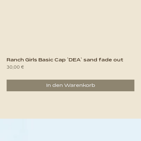
Ranch Girls Basic Cap `DEA` sand fade out
Preis
30,00 €
In den Warenkorb