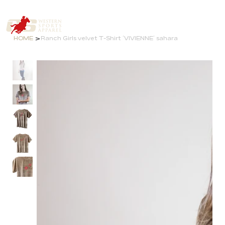
>
HOME
Ranch Girls velvet T-Shirt ´VIVIENNE´ sahara