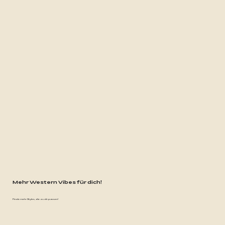
Mehr Western Vibes für dich!
Finde mehr Styles, die zu dir passen!