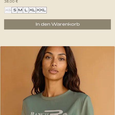
Preis
38,00 €
XS
S
M
L
XL
XXL
In den Warenkorb