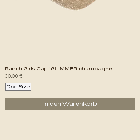
Ranch Girls Cap `GLIMMER`champagne
Preis
30,00 €
One Size
In den Warenkorb