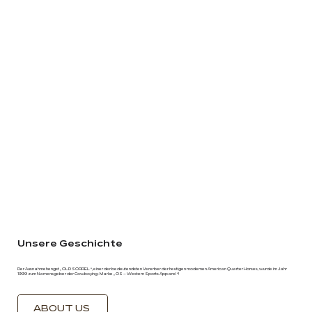
Unsere Geschichte
Der Ausnahmehengst „OLD SORREL“, einer der bedeutendsten Vererber der heutigen modernen American Quarter Horses, wurde im Jahr
1999 zum Namensgeber der Cowboying-Marke „OS – Western Sports Apparel“!
ABOUT US