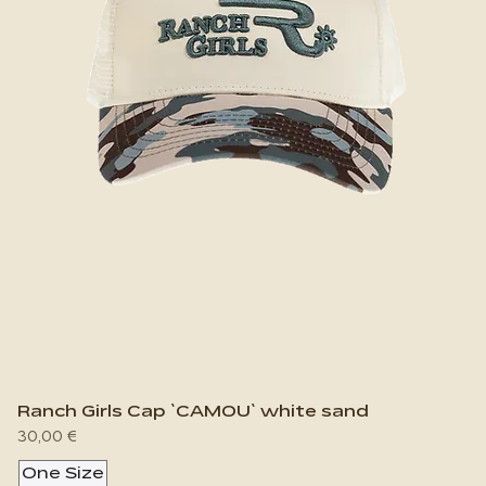
Ranch Girls Cap `CAMOU` white sand
Preis
30,00 €
One Size