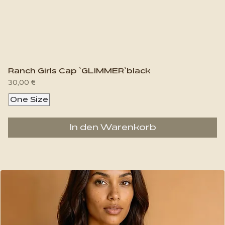
Ranch Girls Cap `GLIMMER`black
Preis
30,00 €
One Size
In den Warenkorb