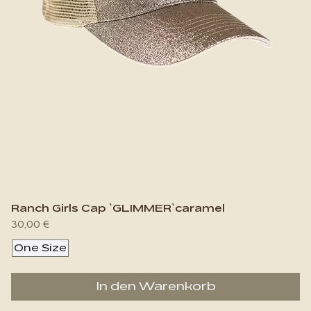
Ranch Girls Cap `GLIMMER`caramel
Preis
30,00 €
One Size
In den Warenkorb