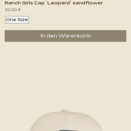
Ranch Girls Cap `Leopard` sandflower
Preis
30,00 €
One Size
In den Warenkorb