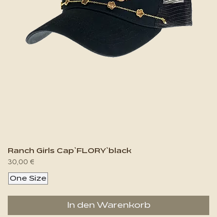
Ranch Girls Cap`FLORY`black
Preis
30,00 €
One Size
In den Warenkorb