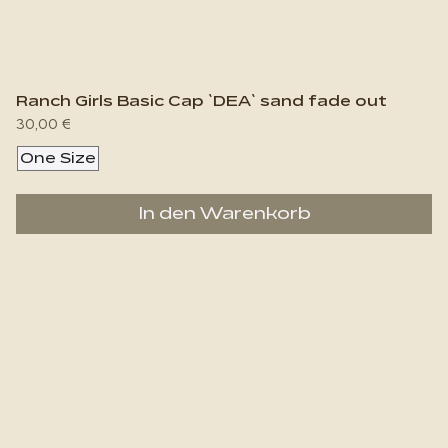
Ranch Girls Basic Cap `DEA` sand fade out
Preis
30,00 €
One Size
In den Warenkorb