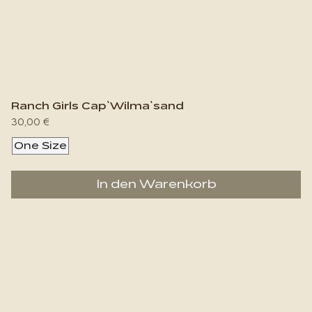
Ranch Girls Cap`Wilma`sand
Preis
30,00 €
One Size
In den Warenkorb