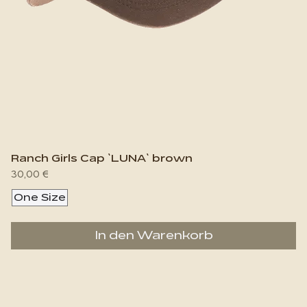
Ranch Girls Cap `LUNA` brown
Preis
30,00 €
One Size
In den Warenkorb