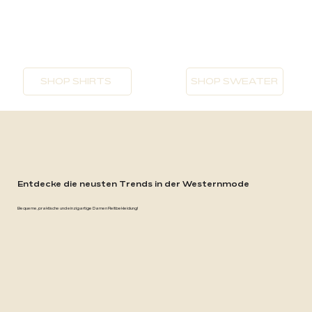
SHOP SHIRTS
SHOP SWEATER
Entdecke die neusten Trends in der Westernmode
Bequeme, praktische und einzigartige Damen Reitbekleidung!