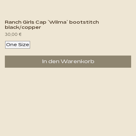
Ranch Girls Cap `Wilma` bootstitch
black/copper
Preis
30,00 €
One Size
In den Warenkorb