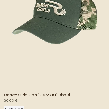
Ranch Girls Cap `CAMOU` khaki
Preis
30,00 €
One Size