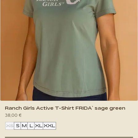
Ranch Girls Active T-Shirt FRIDA` sage green
Preis
38,00 €
XS
S
M
L
XL
XXL