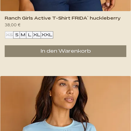
Ranch Girls Active T-Shirt FRIDA` huckleberry
Preis
38,00 €
XS
S
M
L
XL
XXL
In den Warenkorb