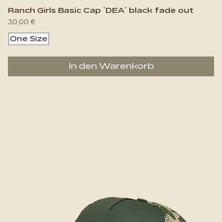
Ranch Girls Basic Cap `DEA` black fade out
Preis
30,00 €
One Size
In den Warenkorb