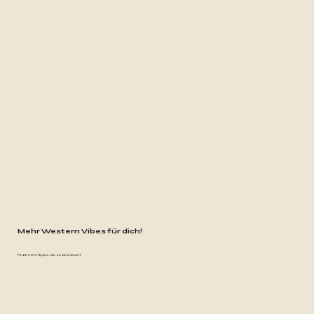
Mehr Western Vibes für dich!
Finde mehr Styles, die zu dir passen!