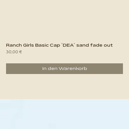
Ranch Girls Basic Cap `DEA` sand fade out
Preis
30,00 €
In den Warenkorb