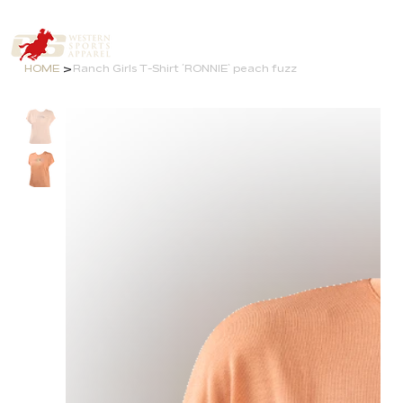
>
HOME
Ranch Girls T-Shirt ´RONNIE` peach fuzz