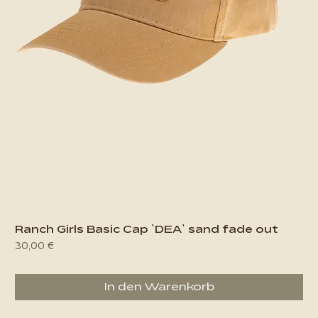
Ranch Girls Basic Cap `DEA` sand fade out
Preis
30,00 €
In den Warenkorb