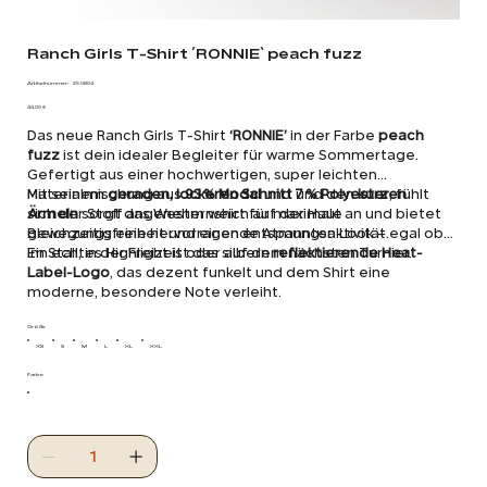
Ranch Girls T-Shirt ´RONNIE` peach fuzz
Artikelnummer:
Artikelnummer:
25 0804
25
Preis
0804
44,00 €
Das neue Ranch Girls T-Shirt
‘RONNIE’
in der Farbe
peach
fuzz
ist dein idealer Begleiter für warme Sommertage.
Gefertigt aus einer hochwertigen, super leichten
Materialmischung aus
Mit seinem
geraden, lockeren Schnitt
93 % Modal
und
und den
7 % Polyester
kurzen
, fühlt
sich der Stoff angenehm weich auf der Haut an und bietet
Ärmeln
sorgt das Westernshirt für maximale
gleichzeitig eine hervorragende Atmungsaktivität.
Bewegungsfreiheit und einen entspannten Look – egal ob
im Stall, in der Freizeit oder auf dem nächsten Turnier.
Ein echtes Highlight ist das silbern
reflektierende Heat-
Label-Logo
, das dezent funkelt und dem Shirt eine
moderne, besondere Note verleiht.
Größe
XS
S
M
L
XL
XXL
Farbe