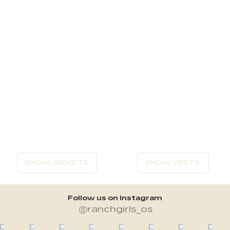
SHOW JACKETS
SHOW VESTS
Follow us on Instagram
@ranchgirls_os