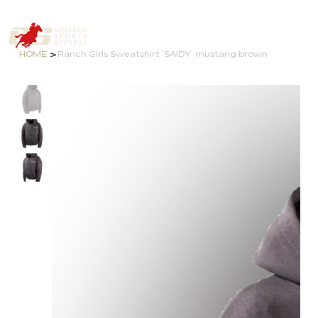
>
HOME
Ranch Girls Sweatshirt `SAIDY` mustang brown