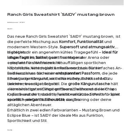
Ranch Girls Sweatshirt `SAIDY` mustang brown
Artikelnummer:
Artikelnummer:
25 3511
25
Preis
3511
95,00 €
Das neue Ranch Girls Sweatshirt `SAIDY` mustang brown, ist
die perfekte Mischung aus
Komfort, Funktionalität
und
modernem Western-Style.
Supersoft und atmungsaktiv
,
bietet es dir ein angenehm kühles Tragegefühl –
Highlights:
ideal für
lange Tage im Sattel
- Supersoftes, atmungsaktives Material
, beim Training in der Arena oder
entspannt in der Freizeit. Mit auffälligen sportlichen
– perfekt fürs Westernreiten
Nahtdetails, einem glatten Reißverschluss für einfaches An-
- Sportliche Nahtdetails & moderner Look Glatter
und Ausziehen und einer
Reißverschluss für maximalen Komfort
entspannten Passform
, die jede
Bewegung mitmacht, wird dieses Sweatshirt schnell zu
- Praktische Kängurutasche für Handy, Schlüssel & Co.
deinem neuen Lieblingsteil. Die
Leichter, trendiger Schnitt
große Kängurutasche
hält
deine wichtigsten Dinge griffbereit, während die leichte
– kombinierbar mit Western Jeans, Reithosen oder Chaps
Kapuze und der moderne, leicht verkürzte Schnitt für eine
👉 Ein Sweatshirt, das Stil, Funktionalität und Western-Spirit
sportlich-elegante Silhouette
vereint – perfekt für den Stall, das Training oder deine
sorgen.
alltäglichen Abenteuer.
Erhältlich in zwei edlen Farbvarianten – Mustang Brown und
Eclipse Blue – ist SAIDY der ideale Mix aus Funktion,
Sportlichkeit und Stil.
Größe