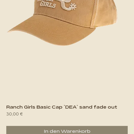
Ranch Girls Basic Cap `DEA` sand fade out
Preis
30,00 €
In den Warenkorb