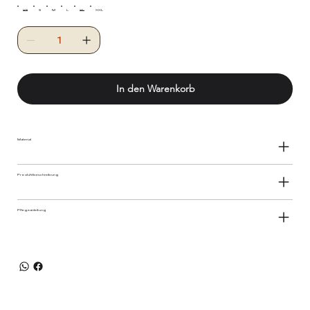
XS
S
M
L
XL
XXL
In den Warenkorb
Material
Produktbeschreibung
Pflegeanleitung