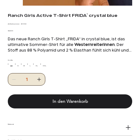
Ranch Girls Active T-Shirt FRIDA` crystal blue
Artikelnummer:
Artikelnummer:
26 1214
26
Preis
1214
38,00 €
Das neue Ranch Girls T-Shirt „FRIDA“ in crystal blue, ist das
ultimative Sommer-Shirt für alle
Westernreiterinnen
. Der
Stoff aus 88 % Polyamid und 2 % Elasthan fühlt sich kühl und
geschmeidig auf der Haut an und trocknet schnell. Dieses
sportliche Western-Shirt ist in drei neuen Farben erhältlich:
Größe
Salbeigrün, Macchiato und Huckleberry. Das Ranch Girls-
XS
S
M
L
XL
XXL
Markenlogo ist als silberner Reflektordruck aufgebracht und
verleiht dem Shirt einen besonderen Akzent.
In den Warenkorb
Material