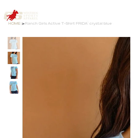
>
HOME
Ranch Girls Active T-Shirt FRIDA` crystal blue