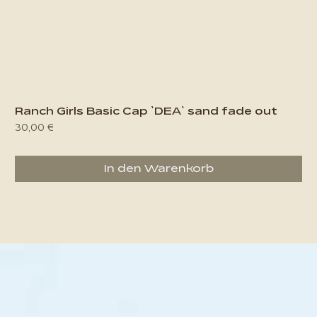
Ranch Girls Basic Cap `DEA` sand fade out
Preis
30,00 €
In den Warenkorb