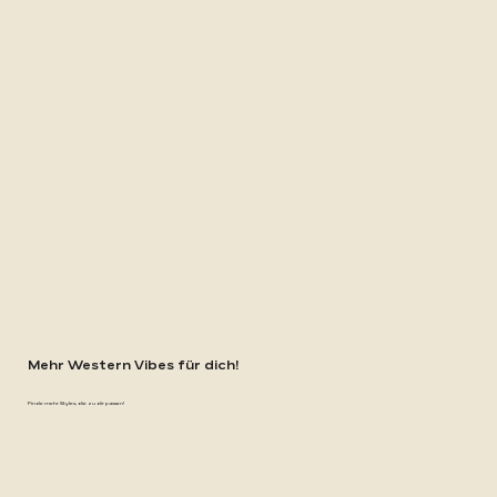
Mehr Western Vibes für dich!
Finde mehr Styles, die zu dir passen!