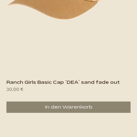
Ranch Girls Basic Cap `DEA` sand fade out
Preis
30,00 €
In den Warenkorb