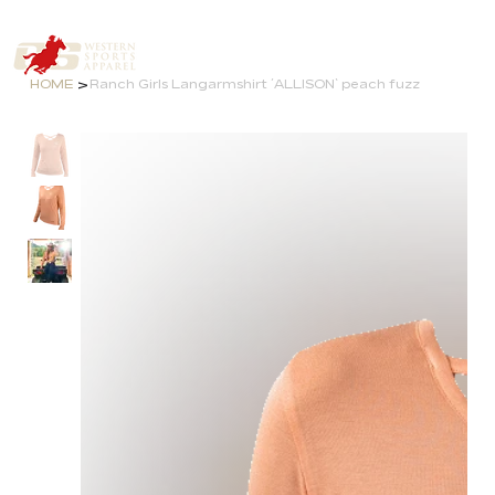
>
HOME
Ranch Girls Langarmshirt ´ALLISON` peach fuzz