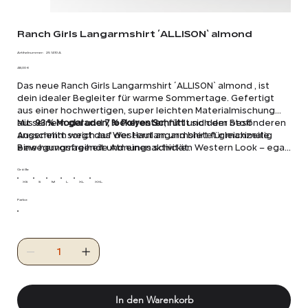
Ranch Girls Langarmshirt ´ALLISON` almond
Artikelnummer:
Artikelnummer:
25 1410 A
25
Preis
1410
48,00 €
A
Das neue Ranch Girls Langarmshirt ´ALLISON` almond ,
ist
dein idealer Begleiter für warme Sommertage. Gefertigt
aus einer hochwertigen, super leichten Materialmischung
aus
Mit seinem
93 % Modal
geraden, lockeren Schnitt
und
7 % Polyester
, fühlt sich der Stoff
und dem besonderen
angenehm weich auf der Haut an und bietet gleichzeitig
Ausschnitt sorgt das Westernlangarmshirt für maximale
eine hervorragende Atmungsaktivität.
Bewegungsfreiheit und einen schicken Western Look – egal
ob im Stall, in der Freizeit oder auf dem nächsten Turnier.
Größe
XS
S
M
L
XL
XXL
Farbe
In den Warenkorb