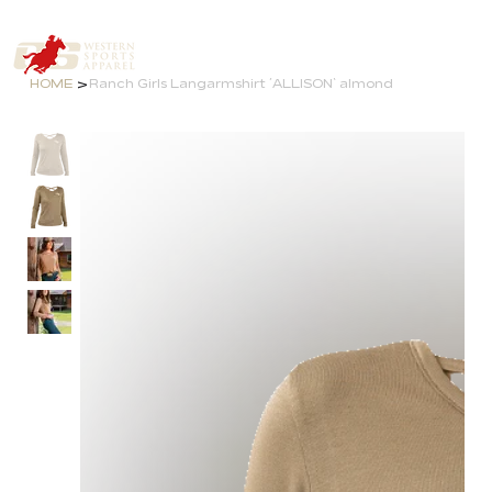
>
HOME
Ranch Girls Langarmshirt ´ALLISON` almond