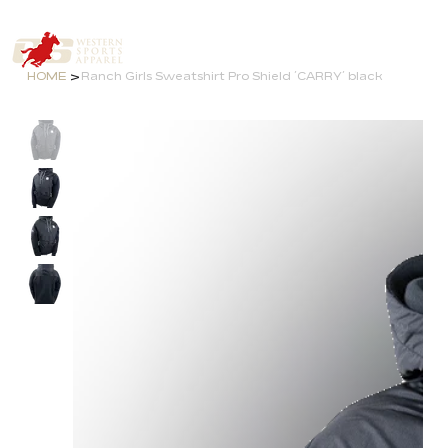
>
HOME
Ranch Girls Sweatshirt Pro Shield ´CARRY´ black