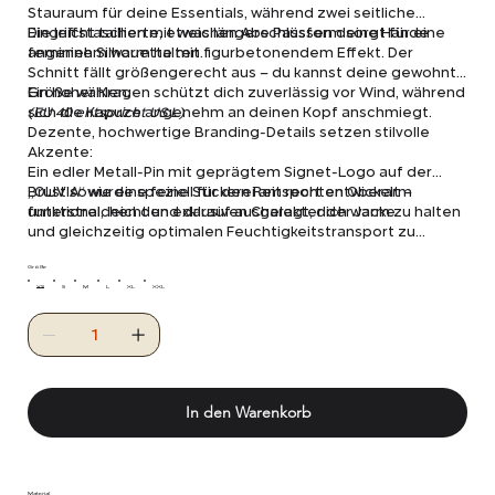
Stauraum für deine Essentials, während zwei seitliche
Eingriffstaschen mit weichen Abschlüssen deine Hände
Die leicht taillierte, etwas längere Passform sorgt für eine
angenehm warm halten.
feminine Silhouette mit figurbetonendem Effekt. Der
Schnitt fällt größengerecht aus – du kannst deine gewohnte
Größe wählen.
Ein hoher Kragen schützt dich zuverlässig vor Wind, während
(EU 40 entspricht US L)
sich die Kapuze angenehm an deinen Kopf anschmiegt.
Dezente, hochwertige Branding-Details setzen stilvolle
Akzente:
Ein edler Metall-Pin mit geprägtem Signet-Logo auf der
Brust sowie eine feine Stickerei am rechten Oberarm
„OLIVIA“ wurde speziell für den Reitsport entwickelt –
unterstreichen den exklusiven Charakter der Jacke.
funktional, leicht und darauf ausgelegt, dich warm zu halten
und gleichzeitig optimalen Feuchtigkeitstransport zu
gewährleisten.
Größe
XS
S
M
L
XL
XXL
In den Warenkorb
Material