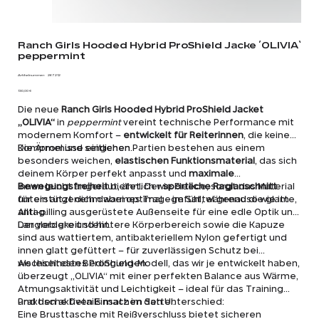
Ranch Girls Hooded Hybrid ProShield Jacke ´OLIVIA`
peppermint
Artikelnummer:
Artikelnummer:
26 7212
26
Preis
7212
130,00 €
Die neue
Ranch Girls Hooded Hybrid ProShield Jacket
„OLIVIA“
in
peppermint
vereint technische Performance mit
modernem Komfort –
entwickelt für Reiterinnen
, die keine
Kompromisse eingehen.
Die Ärmel und seitlichen Partien bestehen aus einem
besonders weichen,
elastischen Funktionsmaterial
, das sich
deinem Körper perfekt anpasst und
maximale
Bewegungsfreiheit
Innen leicht angeraut, ähnlich wie Fleece, sorgt das Material
bietet. Der
sportliche Raglanschnitt
unterstützt dich dabei optimal – im Sattel genauso wie im
für ein angenehm warmes Tragegefühl, während die glatte,
Alltag.
anti-pilling ausgerüstete Außenseite für eine edle Optik und
Langlebigkeit steht.
Der vordere und hintere Körperbereich sowie die Kapuze
sind aus wattiertem, antibakteriellem Nylon gefertigt und
innen glatt gefüttert – für zuverlässigen Schutz bei
wechselnden Bedingungen.
Als leichtestes ProShield-Modell, das wir je entwickelt haben,
überzeugt „OLIVIA“ mit einer perfekten Balance aus Wärme,
Atmungsaktivität und Leichtigkeit – ideal für das Training
und den aktiven Einsatz im Sattel.
Praktische Details machen den Unterschied:
Eine Brusttasche mit Reißverschluss bietet sicheren