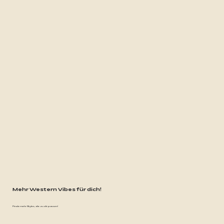
Mehr Western Vibes für dich!
Finde mehr Styles, die zu dir passen!