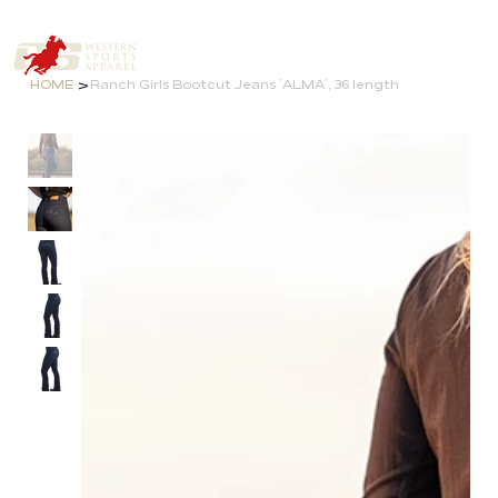
>
HOME
Ranch Girls Bootcut Jeans ´ALMA´, 36 length