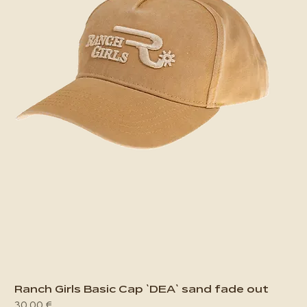
Ranch Girls Basic Cap `DEA` sand fade out
Preis
30,00 €