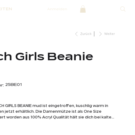
ITEN
Anmelden
Zurück
Weiter
h Girls Beanie
d
Artikelnummer:
25BE01
r:
25BE01
H GIRLS BEANIE mud ist eingetroffen, kuschlig warm in
en jetzt erhältlich. Die Damenmütze ist als One Size
ert worden aus 100% Acryl Qualität hält sie dich bei kalten
ngen warm.