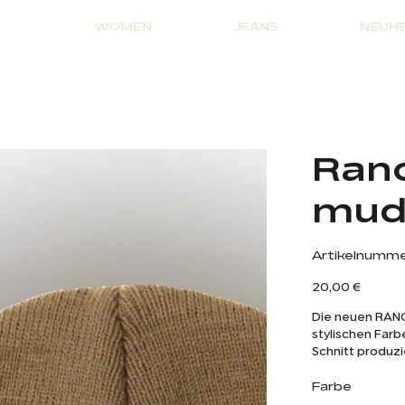
WOMEN
JEANS
NEUHE
Ranc
mu
Artikelnumme
Preis
20,00 €
Die neuen RANC
stylischen Farb
Schnitt produzi
Wetterbedingu
Farbe