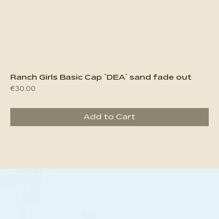
Ranch Girls Basic Cap `DEA` sand fade out
Price
€30.00
Add to Cart