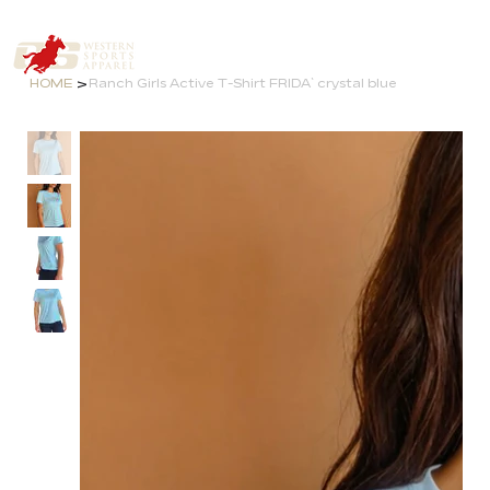
>
HOME
Ranch Girls Active T-Shirt FRIDA` crystal blue