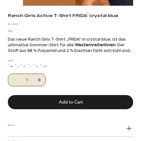
Ranch Girls Active T-Shirt FRIDA` crystal blue
SKU
SKU:
26 1214
26
Price
1214
€38.00
Das neue Ranch Girls T-Shirt „FRIDA“ in crystal blue, ist das
ultimative Sommer-Shirt für alle
Westernreiterinnen
. Der
Stoff aus 88 % Polyamid und 2 % Elasthan fühlt sich kühl und
geschmeidig auf der Haut an und trocknet schnell. Dieses
sportliche Western-Shirt ist in drei neuen Farben erhältlich:
Größe
Salbeigrün, Macchiato und Huckleberry. Das Ranch Girls-
XS
S
M
L
XL
XXL
Markenlogo ist als silberner Reflektordruck aufgebracht und
verleiht dem Shirt einen besonderen Akzent.
Add to Cart
Material